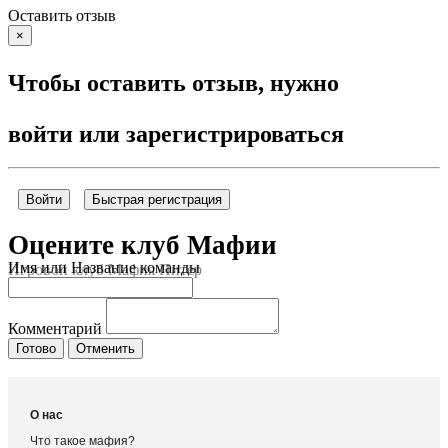
Оставить отзыв
×
Чтобы оставить отзыв, нужно
войти или зарегистрироваться
Войти
Быстрая регистрация
Оцените клуб Мафии
Имя или Название команды
Игровой клуб Мафия Питер
Комментарий
Готово
Отменить
О нас
Что такое мафия?